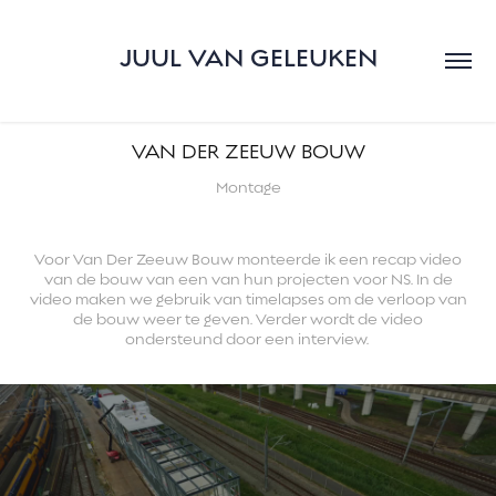
JUUL VAN GELEUKEN
VAN DER ZEEUW BOUW
Montage
Voor Van Der Zeeuw Bouw monteerde ik een recap video
van de bouw van een van hun projecten voor NS. In de
video maken we gebruik van timelapses om de verloop van
de bouw weer te geven. Verder wordt de video
ondersteund door een interview.